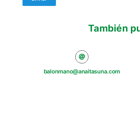
También pu
balonmano@anaitasuna.com