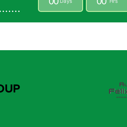
0
0
0
0
Days
Hrs
......