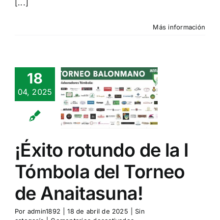
[...]
Torneo,
vuelve
la
Más información
Tómbola
¡Éxito
18
ndo de la
04, 2025
mbola del
rneo de
itasuna!
¡Éxito rotundo de la I
n categoría
Tómbola del Torneo
de Anaitasuna!
Por
admin1892
|
18 de abril de 2025
|
Sin