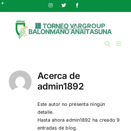
Saltar
Instagram
X
Facebook
al
Toggle
contenido
Sliding
Bar
Area
Acerca de
admin1892
Este autor no presenta ningún
detalle.
Hasta ahora admin1892 ha creado 9
entradas de blog.