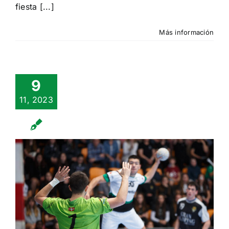
fiesta [...]
partidos
Más información
9
11, 2023