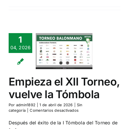
1
pieza el
04, 2026
 Torneo,
elve la
ómbola
n categoría
Empieza el XII Torneo,
vuelve la Tómbola
Por
admin1892
|
1 de abril de 2026
|
Sin
en
categoría
|
Comentarios desactivados
Empieza
el
Después del éxito de la I Tómbola del Torneo de
XII