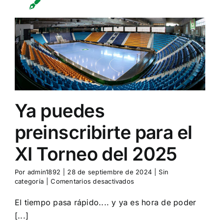
Ya puedes
preinscribirte para el
XI Torneo del 2025
Por
admin1892
|
28 de septiembre de 2024
|
Sin
en
categoría
|
Comentarios desactivados
Ya
puedes
El tiempo pasa rápido.... y ya es hora de poder
preinscribirte
[...]
para