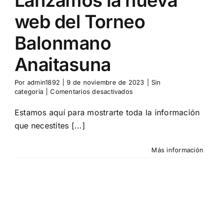
Lanzamos la nueva
web del Torneo
Balonmano
Anaitasuna
Por
admin1892
|
9 de noviembre de 2023
|
Sin
en
categoría
|
Comentarios desactivados
Lanzamos
la
Estamos aquí para mostrarte toda la información
nueva
que necestites [...]
web
del
Torneo
Más información
Balonmano
Anaitasuna