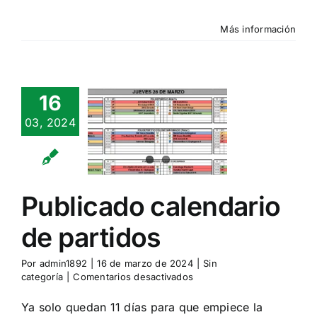
el
XI
Más información
Torneo
del
2025
16
blicado
03, 2024
ndario de
artidos
n categoría
Publicado calendario
de partidos
Por
admin1892
|
16 de marzo de 2024
|
Sin
en
categoría
|
Comentarios desactivados
Publicado
calendario
Ya solo quedan 11 días para que empiece la
de