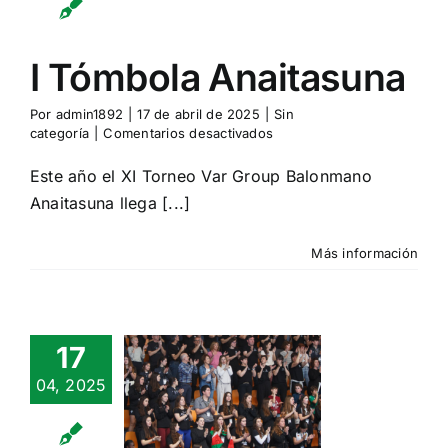
I Tómbola Anaitasuna
Por
admin1892
|
17 de abril de 2025
|
Sin
en
categoría
|
Comentarios desactivados
I
Tómbola
Este año el XI Torneo Var Group Balonmano
Anaitasuna
Anaitasuna llega [...]
Más información
17
 empiece
04, 2025
el
ctáculo…..