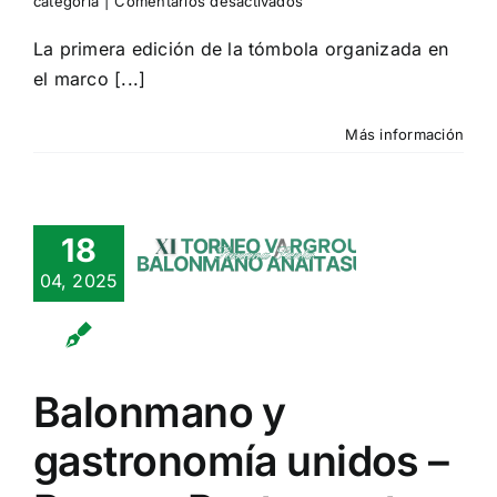
en
categoría
|
Comentarios desactivados
¡Éxito
rotundo
La primera edición de la tómbola organizada en
de
el marco [...]
la
I
Tómbola
Más información
del
onmano y
Torneo
de
tronomía
Anaitasuna!
nidos –
18
ares y
04, 2025
taurantes
boradores
l torneo
n categoría
Balonmano y
gastronomía unidos –