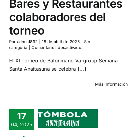
Bares y Restaurantes
colaboradores del
torneo
Por
admin1892
|
18 de abril de 2025
|
Sin
en
categoría
|
Comentarios desactivados
Balonmano
y
El XI Torneo de Balonmano Vargroup Semana
gastronomía
Santa Anaitasuna se celebra [...]
unidos
–
Bares
Más información
y
Restaurantes
colaboradores
del
torneo
17
Tómbola
04, 2025
aitasuna
n categoría