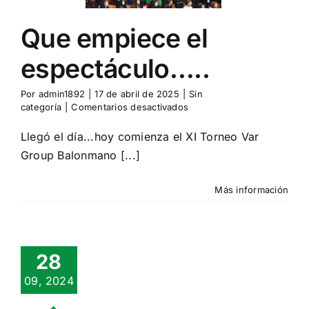
n categoría
Que empiece el
espectáculo…..
Por
admin1892
|
17 de abril de 2025
|
Sin
en
categoría
|
Comentarios desactivados
Que
empiece
Llegó el día...hoy comienza el XI Torneo Var
el
Group Balonmano [...]
espectáculo…..
Más información
28
09, 2024