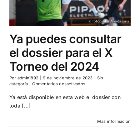
Ya puedes consultar
el dossier para el X
Torneo del 2024
Por
admin1892
|
9 de noviembre de 2023
|
Sin
en
categoría
|
Comentarios desactivados
Ya
puedes
Ya está disponible en esta web el dossier con
consultar
toda [...]
el
dossier
para
Más información
el
X
Torneo